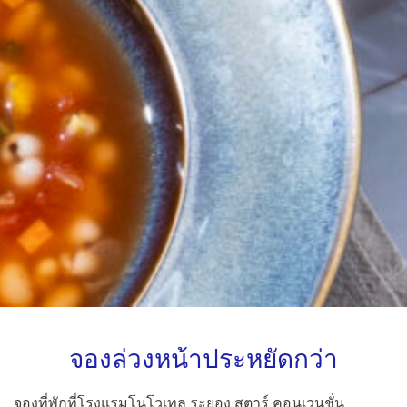
จองล่วงหน้าประหยัดกว่า
จองที่พักที่โรงแรมโนโวเทล ระยอง สตาร์ คอนเวนชั่น